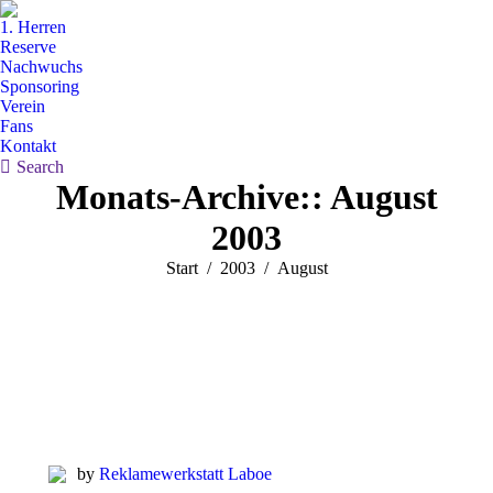
1. Herren
Reserve
Nachwuchs
Sponsoring
Verein
Fans
Kontakt
Search:
Search
Monats-Archive::
August
2003
Sie befinden sich hier:
Start
2003
August
by
Reklamewerkstatt Laboe