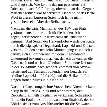
worden. Dieser sitzt nun alleine auf der Bank, rauchend.
Und fragt sich: Wie konnte das nur passieren? 2:3
Rückstand nach 2:0 Führung, obwohl man den Gegner
zwischenzeitlich klar beherrschte. Dabei sollte das letzte
Wort in diesem kuriosen Spiel noch lange nicht
gesprochen sein. Aber der Reihe nach…
Nachdem die Liga-Mannschaft des TSV den Platz
geräumt hatte, konnte auch für die beiden sich
gegenüberstehenden Reserveteams die Rückrunde
beginnen. Auf Seiten der Heikendorfer wurde der Kader
durch die Ligaspieler Degenhard, Lapatzki und Kristandt
verstärkt. In den ersten zehn Minuten ging es zunächst
darum, sich zu ordnen und mit dem ungewohnten
Untergrund bekannt zu machen, danach gewannen die
Gäste nach und nach an Überhand. So konnte Kristandt
in der 35. Minute nach schöner Vorarbeit von Sydow
freistehend zur Führung vollenden, nur kurz darauf
erhöhte Lapatzki auf 2:0 (40.) und die Heikendorfer
gingen frohen Mutes in die Kabine.
Nach der Pause umgekehrte Vorzeichen: Altenholz kam
bissig in die Partie zurück und war bestrebt, den
Rückstand schnellstmöglich zu verkürzen. Schließlich
führte ein Foul im Strafraum zu einem Strafstoß, der von
Löhrke sicher zum Anschlusstreffer für die Schwarz-