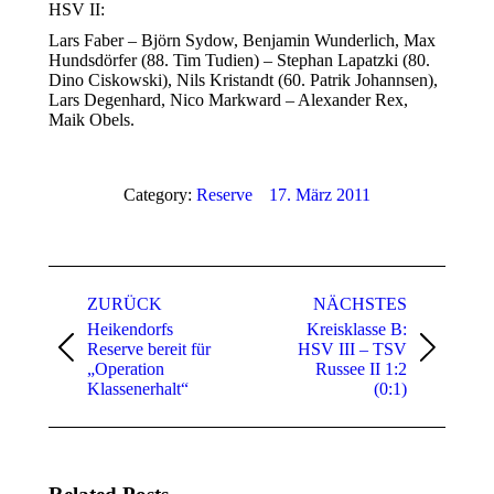
HSV II:
Lars Faber – Björn Sydow, Benjamin Wunderlich, Max
Hundsdörfer (88. Tim Tudien) – Stephan Lapatzki (80.
Dino Ciskowski), Nils Kristandt (60. Patrik Johannsen),
Lars Degenhard, Nico Markward – Alexander Rex,
Maik Obels.
Category:
Reserve
17. März 2011
Kommentarnavigation
ZURÜCK
NÄCHSTES
Heikendorfs
Kreisklasse B:
Reserve bereit für
HSV III – TSV
Vorheriger
Nächster
„Operation
Russee II 1:2
Beitrag:
Beitrag:
Klassenerhalt“
(0:1)