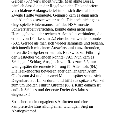
Gelben (57.) verwandelt wurde. Man ahnte Böses,
nämlich dass die in der Regel von den Heikendorfern
verschlafene Anfangsviertelstunde sich diesmal in die
Zweite Hälfte verlagerte. Genauso kam es dann auch
und Altenholz setzte weiter nach. Die noch nicht ganz
eingespielte Hintermannschaft des HSV musste
Schwerstarbeit verrichten, konnte dabei nicht eine
Hereingabe von der rechten Außenbahn verhindern, die
erneut von Löhrke zum 2:2 einschoben werden konnte
(63.). Gerade als man sich wieder sammelte und begann,
sich innerlich mit einem Auswärtspunkt anzufreunden,
trafen die Gastgeber erneut, als Rackwitz zur Führung
der Gastgeber vollenden konnte (79.). Nun kam es
Schlag auf Schlag, Ausgleich von Rex zum 3:3, nur
wenig später die erneute Führung für Altenholz (84.).
Die Heikendorfer bewiesen aber den längeren Atem:
Obels zum 4:4 und nur zwei Minuten später setzte sich
Degenhard auf Links durch und trifft aus spitzem Winkel
zum umjubelten Führungstreffer (88.). Kurz danach ist
endlich Schluss und der erste Dreier des Jahres
eingesackt!
So sicherten ein engagiertes Auftreten und eine
kämpferische Einstellung einen wichtigen Sieg im
Abstiegskampf.